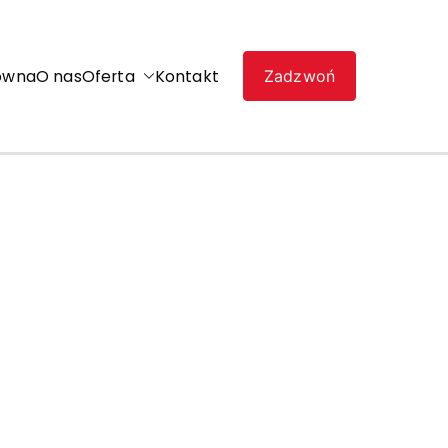
ówna
O nas
Oferta
Kontakt
Zadzwoń